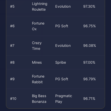
Lightning
#5
Evolution
97.30%
97.
Roulette
Fortune
#6
PG Soft
96.75%
96
Ox
Crazy
#7
Evolution
96.08%
96.
Time
#8
Mines
Spribe
97.00%
97
Fortune
#9
PG Soft
96.79%
96
Rabbit
Big Bass
Pragmatic
#10
96.71%
96
Bonanza
Play