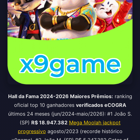
Hall da Fama 2024-2026 Maiores Prêmios:
ranking
oficial top 10 ganhadores
verificados eCOGRA
últimos 24 meses (jun/2024-maio/2026): #1 João S.
(SP)
R$ 18.947.382
Mega Moolah jackpot
progressivo
agosto/2023 (recorde histórico