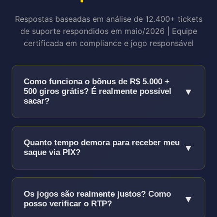
Respostas baseadas em análise de 12.400+ tickets
de suporte respondidos em maio/2026 | Equipe
certificada em compliance e jogo responsável
Como funciona o bônus de R$ 5.000 +
▼
500 giros grátis? É realmente possível
sacar?
Sim, é 100% real e sacável!
O bônus funciona
assim:
Quanto tempo demora para receber meu
▼
saque via PIX?
Depósito mínimo:
R$ 50 para ativar o
bônus completo
PIX funciona 24/7/365, incluindo finais de
Proporção:
100% até R$ 5.000 (ex:
semana e feriados!
Os jogos são realmente justos? Como
▼
deposite R$ 1.000, receba +R$ 1.000 = R$
posso verificar o RTP?
Conta verificada:
3-15 minutos (93% dos
2.000 para jogar)