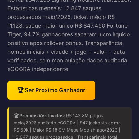
Estatísticas mensais: 12.847 saques
processados maio/2026, ticket médio R$
11.128, saque maior único R$ 847.450 Fortune
Tiger, 94.7% ganhadores sacaram lucro líquido
positivo após rollover bônus. Transparência:
nomes iniciais + cidade + jogo + valor + data
verificados, sem manipulação dados auditoria
eCOGRA independente.
🏆 Ser Próximo Ganhador
🏆 Prêmios Verificados:
R$ 142.8M pagos
maio/2026 auditado eCOGRA | 847 jackpots acima
R$ 50k | Maior R$ 18.9M Mega Moolah ago/2023 |
12.847 saques processados | Transparência total