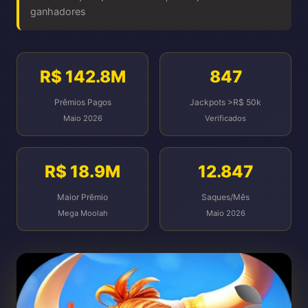
ganhadores
R$ 142.8M
847
Prêmios Pagos
Jackpots >R$ 50k
Maio 2026
Verificados
R$ 18.9M
12.847
Maior Prêmio
Saques/Mês
Mega Moolah
Maio 2026