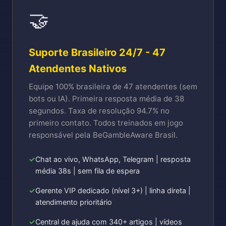
🤝
Suporte Brasileiro 24/7 - 47
Atendentes Nativos
Equipe 100% brasileira de 47 atendentes (sem
bots ou IA). Primeira resposta média de 38
segundos. Taxa de resolução 94.7% no
primeiro contato. Todos treinados em jogo
responsável pela BeGambleAware Brasil.
Chat ao vivo, WhatsApp, Telegram | resposta
média 38s | sem fila de espera
Gerente VIP dedicado (nível 3+) | linha direta |
atendimento prioritário
Central de ajuda com 340+ artigos | vídeos